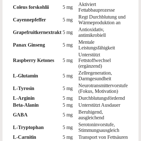
Aktiviert
Coleus forskohlii
5 mg
Fettabbauprozesse
Regt Durchblutung und
Cayennepfeffer
5 mg
Wärmeproduktion an
Antioxidativ,
Grapefruitkernextrakt
5 mg
antimikrobiell
Mentale
Panax Ginseng
5 mg
Leistungsfähigkeit
Unterstützt
Raspberry Ketones
5 mg
Fettstoffwechsel
(ergänzend)
Zellregeneration,
L-Glutamin
5 mg
Darmgesundheit
Neurotransmittervorstufe
L-Tyrosin
5 mg
(Fokus, Motivation)
L-Arginin
5 mg
Durchblutungsfördernd
Beta-Alanin
5 mg
Unterstützt Ausdauer
Beruhigend,
GABA
5 mg
ausgleichend
Serotoninvorstufe,
L-Tryptophan
5 mg
Stimmungsausgleich
L-Carnitin
5 mg
Transport von Fettsäuren