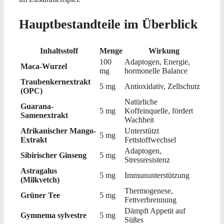
Hauptbestandteile im Überblick
Inhaltsstoff
Menge
Wirkung
100
Adaptogen, Energie,
Maca-Wurzel
mg
hormonelle Balance
Traubenkernextrakt
5 mg
Antioxidativ, Zellschutz
(OPC)
Natürliche
Guarana-
5 mg
Koffeinquelle, fördert
Samenextrakt
Wachheit
Afrikanischer Mango-
Unterstützt
5 mg
Extrakt
Fettstoffwechsel
Adaptogen,
Sibirischer Ginseng
5 mg
Stressresistenz
Astragalus
5 mg
Immununterstützung
(Milkvetch)
Thermogenese,
Grüner Tee
5 mg
Fettverbrennung
Dämpft Appetit auf
Gymnema sylvestre
5 mg
Süßes