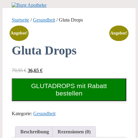
Zum
Inhalt
springen
Startseite
/
Gesundheit
/ Gluta Drops
Angebot!
Angebot!
Angebot!
Angebot!
Angebot!
Gluta Drops
Ursprünglicher
Aktueller
79,95
€
36,65
€
Preis
Preis
war:
ist:
GLUTADROPS mit Rabatt
79,95 €
36,65 €.
bestellen
Kategorie:
Gesundheit
Beschreibung
Rezensionen (0)