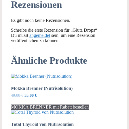
Rezensionen
Es gibt noch keine Rezensionen.
Schreibe die erste Rezension für „Gluta Drops“
Du musst
angemeldet
sein, um eine Rezension
veröffentlichen zu können.
Ähnliche Produkte
Mokka Brenner (Nutrisolution)
Ursprünglicher
Aktueller
49,00
€
33,00
€
Preis
Preis
war:
ist:
MOKKA BRENNER mit Rabatt bestellen
49,00 €
33,00 €.
Total Thyroid von Nutrisolution