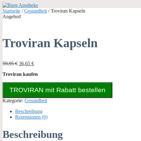
Zum
Inhalt
Startseite
/
Gesundheit
/ Troviran Kapseln
springen
Angebot!
Troviran Kapseln
Ursprünglicher
Aktueller
59,95
€
36,65
€
Preis
Preis
Troviran kaufen
war:
ist:
59,95 €
36,65 €.
TROVIRAN mit Rabatt bestellen
Kategorie:
Gesundheit
Beschreibung
Rezensionen (0)
Beschreibung