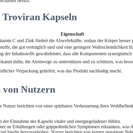
schaften besitzt.
n Troviran Kapseln
Eigenschaft
tamin C und Zink fördert die Abwehrkräfte, sodass der Körper besser 
tsstoffe, die gut verträglich sind und eine geringere Wahrscheinlichkeit
g der Inhaltsstoffe gewährleistet, dass alle Komponenten synergistisc
bekannt dafür, die Atemwege zu unterstützen und zu schützen, was besond
dlicher Verpackung geliefert, was das Produkt nachhaltig macht.
 von Nutzern
e Nutzer berichten von einer spürbaren Verbesserung ihres Wohlbefinde
h der Einnahme der Kapseln vitaler und energiegeladener fühlen.
ltener an Erkältungen oder grippeähnlichen Symptomen erkranken, was di
ird häufig hervorgehoben. Nutzer berichten von keinen negativen Ne