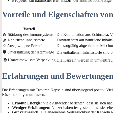
Propolis:
Ein natürlicher Bienenstoff, der antimikrobielle Eigen
Vorteile und Eigenschaften vo
Vorteil
💪 Stärkung des Immunsystems
Die Kombination aus Echinacea, Vi
🌿 Natürliche Inhaltsstoffe
Troviran setzt auf natürliche Inhal
Die sorgfältig abgestimmte Mischun
⚖️ Ausgewogene Formel
🛡️ Unterstützung der Atemwege
Die enthaltenen Inhaltsstoffe sind 
🌍 Umweltbewusste Verpackung
Die Kapseln werden in umweltfreun
Erfahrungen und Bewertungen
Die Erfahrungen mit Troviran Kapseln sind überwiegend positiv. Viel
Rückmeldungen umfassen:
Erhöhte Energie:
Viele Anwender berichten, dass sie sich nac
Weniger Erkältungen:
Nutzer haben festgestellt, dass sie se
Gut verträglich:
Die angenehme Verträglichkeit der Kapseln w