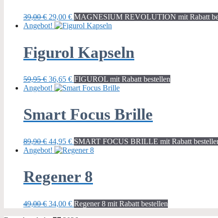
Ursprünglicher
Aktueller
39,00
€
29,00
€
MAGNESIUM REVOLUTION mit Rabatt bes
Preis
Preis
Angebot!
war:
ist:
39,00 €
29,00 €.
Figurol Kapseln
Ursprünglicher
Aktueller
59,95
€
36,65
€
FIGUROL mit Rabatt bestellen
Preis
Preis
Angebot!
war:
ist:
59,95 €
36,65 €.
Smart Focus Brille
Ursprünglicher
Aktueller
89,90
€
44,95
€
SMART FOCUS BRILLE mit Rabatt bestelle
Preis
Preis
Angebot!
war:
ist:
89,90 €
44,95 €.
Regener 8
Ursprünglicher
Aktueller
49,00
€
34,00
€
Regener 8 mit Rabatt bestellen
Preis
Preis