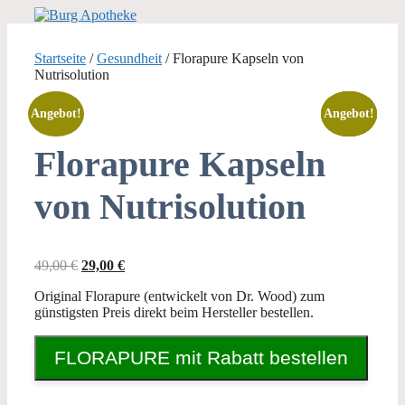
Zum
Inhalt
springen
Startseite
/
Gesundheit
/ Florapure Kapseln von
Nutrisolution
Angebot!
Angebot!
Angebot!
Angebot!
Angebot!
Florapure Kapseln
von Nutrisolution
Ursprünglicher
Aktueller
49,00
€
29,00
€
Preis
Preis
Original Florapure (entwickelt von Dr. Wood) zum
war:
ist:
günstigsten Preis direkt beim Hersteller bestellen.
49,00 €
29,00 €.
FLORAPURE mit Rabatt bestellen