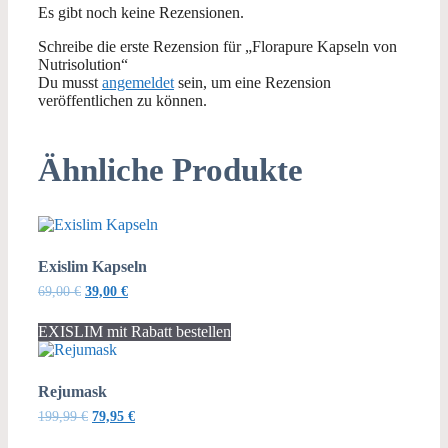
Es gibt noch keine Rezensionen.
Schreibe die erste Rezension für „Florapure Kapseln von
Nutrisolution“
Du musst
angemeldet
sein, um eine Rezension
veröffentlichen zu können.
Ähnliche Produkte
Exislim Kapseln
Ursprünglicher
Aktueller
69,00
€
39,00
€
Preis
Preis
war:
ist:
EXISLIM mit Rabatt bestellen
69,00 €
39,00 €.
Rejumask
Ursprünglicher
Aktueller
199,99
€
79,95
€
Preis
Preis
war:
ist: