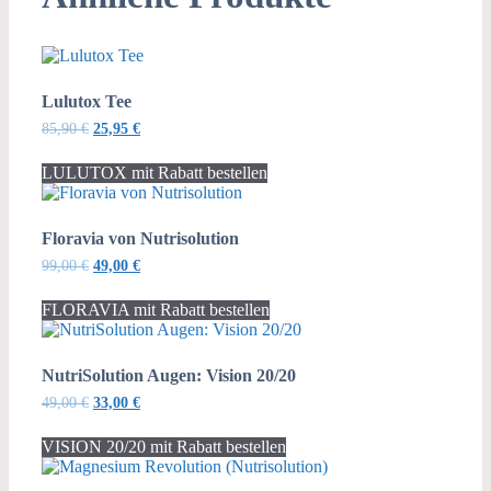
Lulutox Tee
Ursprünglicher
Aktueller
85,90
€
25,95
€
Preis
Preis
war:
ist:
LULUTOX mit Rabatt bestellen
85,90 €
25,95 €.
Floravia von Nutrisolution
Ursprünglicher
Aktueller
99,00
€
49,00
€
Preis
Preis
war:
ist:
FLORAVIA mit Rabatt bestellen
99,00 €
49,00 €.
NutriSolution Augen: Vision 20/20
Ursprünglicher
Aktueller
49,00
€
33,00
€
Preis
Preis
war:
ist:
VISION 20/20 mit Rabatt bestellen
49,00 €
33,00 €.