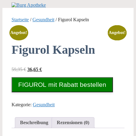
Zum
Inhalt
springen
Startseite
/
Gesundheit
/ Figurol Kapseln
Angebot!
Angebot!
Angebot!
Angebot!
Angebot!
Figurol Kapseln
Ursprünglicher
Aktueller
59,95
€
36,65
€
Preis
Preis
war:
ist:
FIGUROL mit Rabatt bestellen
59,95 €
36,65 €.
Kategorie:
Gesundheit
Beschreibung
Rezensionen (0)