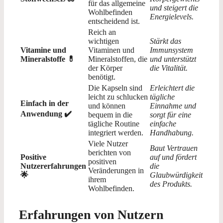
für das allgemeine
und steigert die
Wohlbefinden
Energielevels.
entscheidend ist.
Reich an
wichtigen
Stärkt das
Vitamine und
Vitaminen und
Immunsystem
Mineralstoffe 💊
Mineralstoffen, die
und unterstützt
der Körper
die Vitalität.
benötigt.
Die Kapseln sind
Erleichtert die
leicht zu schlucken
tägliche
Einfach in der
und können
Einnahme und
Anwendung ✔️
bequem in die
sorgt für eine
tägliche Routine
einfache
integriert werden.
Handhabung.
Viele Nutzer
Baut Vertrauen
berichten von
Positive
auf und fördert
positiven
Nutzererfahrungen
die
Veränderungen in
🌟
Glaubwürdigkeit
ihrem
des Produkts.
Wohlbefinden.
Erfahrungen von Nutzern