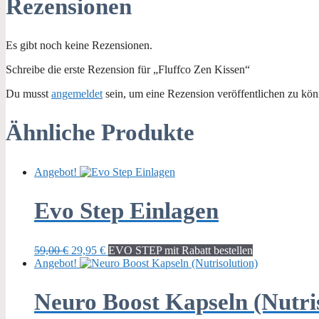
Rezensionen
Es gibt noch keine Rezensionen.
Schreibe die erste Rezension für „Fluffco Zen Kissen“
Du musst
angemeldet
sein, um eine Rezension veröffentlichen zu kön
Ähnliche Produkte
Angebot!
Evo Step Einlagen
Ursprünglicher
Aktueller
59,00
€
29,95
€
EVO STEP mit Rabatt bestellen
Preis
Preis
Angebot!
war:
ist:
59,00 €
29,95 €.
Neuro Boost Kapseln (Nutri