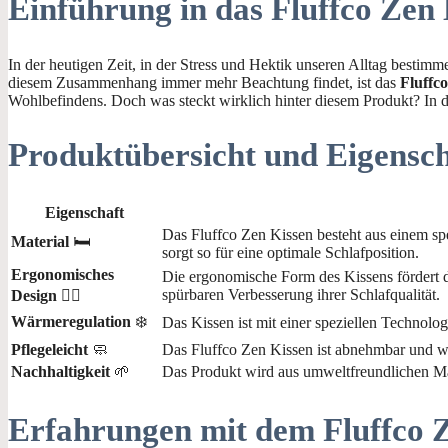
Einführung in das Fluffco Zen
In der heutigen Zeit, in der Stress und Hektik unseren Alltag bestim
diesem Zusammenhang immer mehr Beachtung findet, ist das
Fluffc
Wohlbefindens. Doch was steckt wirklich hinter diesem Produkt? In 
Produktübersicht und Eigensc
Eigenschaft
Das Fluffco Zen Kissen besteht aus einem sp
Material
🛏️
sorgt so für eine optimale Schlafposition.
Ergonomisches
Die ergonomische Form des Kissens fördert 
spürbaren Verbesserung ihrer Schlafqualität.
Design
🧘‍♂️
Wärmeregulation
❄️
Das Kissen ist mit einer speziellen Technolo
Pflegeleicht
🧼
Das Fluffco Zen Kissen ist abnehmbar und wasc
Nachhaltigkeit
🌱
Das Produkt wird aus umweltfreundlichen Mat
Erfahrungen mit dem Fluffco 