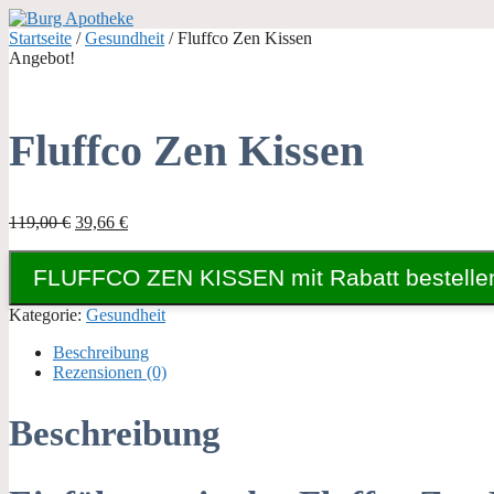
Zum
Inhalt
Startseite
/
Gesundheit
/ Fluffco Zen Kissen
springen
Angebot!
Fluffco Zen Kissen
Ursprünglicher
Aktueller
119,00
€
39,66
€
Preis
Preis
war:
ist:
FLUFFCO ZEN KISSEN mit Rabatt bestelle
119,00 €
39,66 €.
Kategorie:
Gesundheit
Beschreibung
Rezensionen (0)
Beschreibung