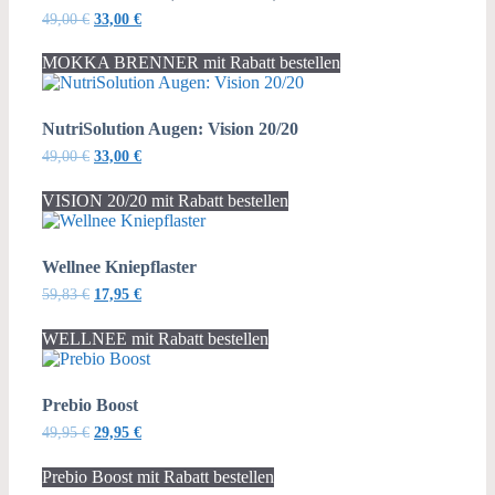
Ursprünglicher
Aktueller
49,00
€
33,00
€
Preis
Preis
war:
ist:
MOKKA BRENNER mit Rabatt bestellen
49,00 €
33,00 €.
NutriSolution Augen: Vision 20/20
Ursprünglicher
Aktueller
49,00
€
33,00
€
Preis
Preis
war:
ist:
VISION 20/20 mit Rabatt bestellen
49,00 €
33,00 €.
Wellnee Kniepflaster
Ursprünglicher
Aktueller
59,83
€
17,95
€
Preis
Preis
war:
ist:
WELLNEE mit Rabatt bestellen
59,83 €
17,95 €.
Prebio Boost
Ursprünglicher
Aktueller
49,95
€
29,95
€
Preis
Preis
war:
ist:
Prebio Boost mit Rabatt bestellen
49,95 €
29,95 €.