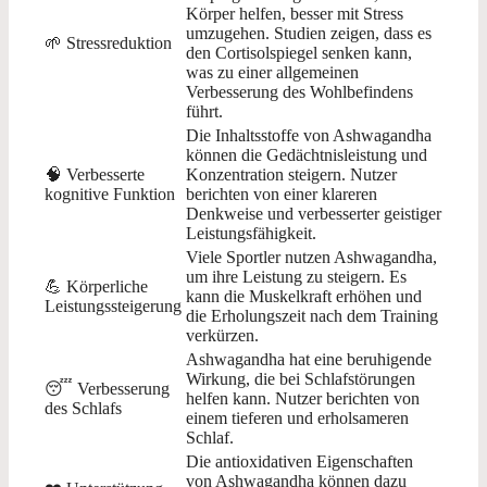
Körper helfen, besser mit Stress
umzugehen. Studien zeigen, dass es
🌱 Stressreduktion
den Cortisolspiegel senken kann,
was zu einer allgemeinen
Verbesserung des Wohlbefindens
führt.
Die Inhaltsstoffe von Ashwagandha
können die Gedächtnisleistung und
🧠 Verbesserte
Konzentration steigern. Nutzer
kognitive Funktion
berichten von einer klareren
Denkweise und verbesserter geistiger
Leistungsfähigkeit.
Viele Sportler nutzen Ashwagandha,
um ihre Leistung zu steigern. Es
💪 Körperliche
kann die Muskelkraft erhöhen und
Leistungssteigerung
die Erholungszeit nach dem Training
verkürzen.
Ashwagandha hat eine beruhigende
Wirkung, die bei Schlafstörungen
😴 Verbesserung
helfen kann. Nutzer berichten von
des Schlafs
einem tieferen und erholsameren
Schlaf.
Die antioxidativen Eigenschaften
von Ashwagandha können dazu