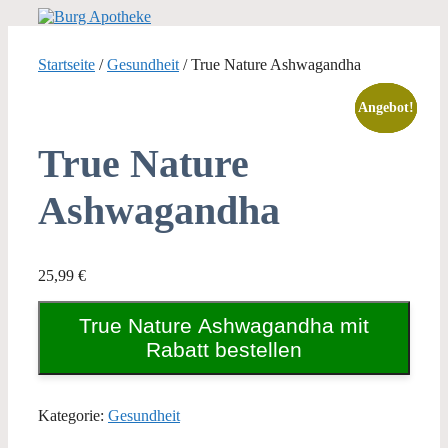
Zum
Inhalt
springen
Startseite
/
Gesundheit
/ True Nature Ashwagandha
Angebot!
Angebot!
Angebot!
Angebot!
True Nature
Ashwagandha
25,99
€
True Nature Ashwagandha mit
Rabatt bestellen
Kategorie:
Gesundheit