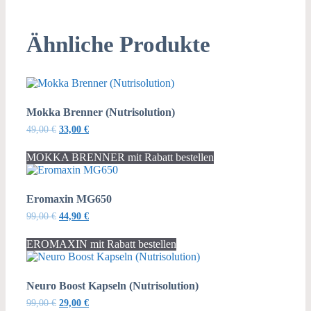
Ähnliche Produkte
Mokka Brenner (Nutrisolution)
Ursprünglicher
Aktueller
49,00
€
33,00
€
Preis
Preis
war:
ist:
MOKKA BRENNER mit Rabatt bestellen
49,00 €
33,00 €.
Eromaxin MG650
Ursprünglicher
Aktueller
99,00
€
44,90
€
Preis
Preis
war:
ist:
EROMAXIN mit Rabatt bestellen
99,00 €
44,90 €.
Neuro Boost Kapseln (Nutrisolution)
Ursprünglicher
Aktueller
99,00
€
29,00
€