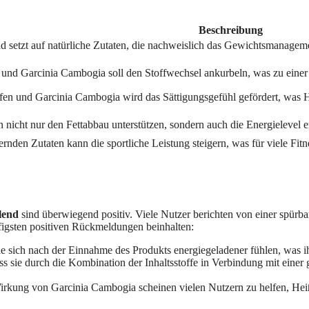
Beschreibung
 setzt auf natürliche Zutaten, die nachweislich das Gewichtsmanageme
nd Garcinia Cambogia soll den Stoffwechsel ankurbeln, was zu einer e
ffen und Garcinia Cambogia wird das Sättigungsgefühl gefördert, was 
en nicht nur den Fettabbau unterstützen, sondern auch die Energielevel 
den Zutaten kann die sportliche Leistung steigern, was für viele Fitne
lend
sind überwiegend positiv. Viele Nutzer berichten von einer spürba
figsten positiven Rückmeldungen beinhalten:
ie sich nach der Einnahme des Produkts energiegeladener fühlen, was ihn
s sie durch die Kombination der Inhaltsstoffe in Verbindung mit ein
Wirkung von Garcinia Cambogia scheinen vielen Nutzern zu helfen, Heiß