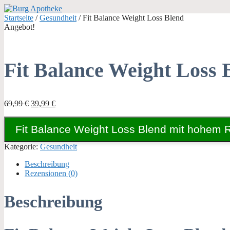
Zum
Inhalt
Startseite
/
Gesundheit
/ Fit Balance Weight Loss Blend
springen
Angebot!
Fit Balance Weight Loss 
Ursprünglicher
Aktueller
69,99
€
39,99
€
Preis
Preis
war:
ist:
Fit Balance Weight Loss Blend mit hohem 
69,99 €
39,99 €.
Kategorie:
Gesundheit
Beschreibung
Rezensionen (0)
Beschreibung