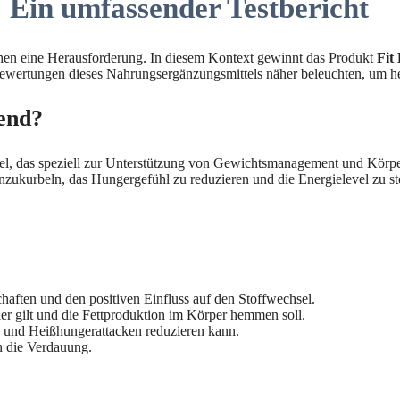
: Ein umfassender Testbericht
hen eine Herausforderung. In diesem Kontext gewinnt das Produkt
Fit
wertungen dieses Nahrungsergänzungsmittels näher beleuchten, um hera
lend?
el, das speziell zur Unterstützung von Gewichtsmanagement und Körper
anzukurbeln, das Hungergefühl zu reduzieren und die Energielevel zu st
chaften und den positiven Einfluss auf den Stoffwechsel.
gler gilt und die Fettproduktion im Körper hemmen soll.
rn und Heißhungerattacken reduzieren kann.
en die Verdauung.