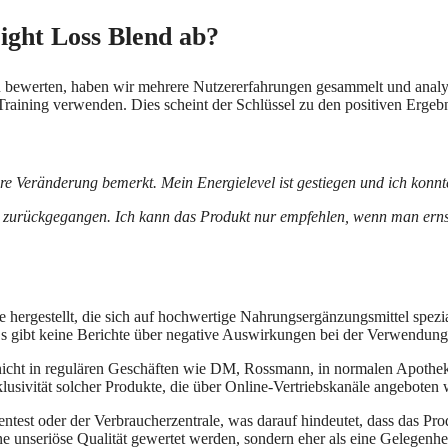
ight Loss Blend ab?
 bewerten, haben wir mehrere Nutzererfahrungen gesammelt und analysi
ining verwenden. Dies scheint der Schlüssel zu den positiven Ergebn
Veränderung bemerkt. Mein Energielevel ist gestiegen und ich konnte 
 zurückgegangen. Ich kann das Produkt nur empfehlen, wenn man erns
 hergestellt, die sich auf hochwertige Nahrungsergänzungsmittel spezial
Es gibt keine Berichte über negative Auswirkungen bei der Verwendung, 
nicht in regulären Geschäften wie DM, Rossmann, in normalen Apotheken
xklusivität solcher Produkte, die über Online-Vertriebskanäle angeboten
entest oder der Verbraucherzentrale, was darauf hindeutet, dass das Pr
 eine unseriöse Qualität gewertet werden, sondern eher als eine Gelegen