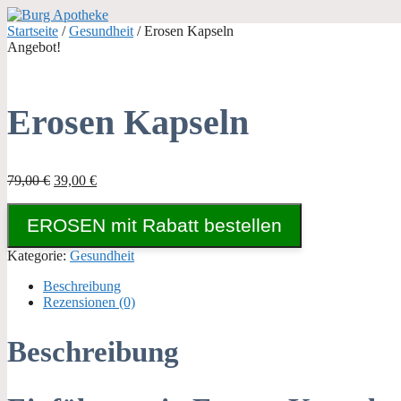
Zum
Inhalt
Startseite
/
Gesundheit
/ Erosen Kapseln
springen
Angebot!
Erosen Kapseln
Ursprünglicher
Aktueller
79,00
€
39,00
€
Preis
Preis
war:
ist:
EROSEN mit Rabatt bestellen
79,00 €
39,00 €.
Kategorie:
Gesundheit
Beschreibung
Rezensionen (0)
Beschreibung