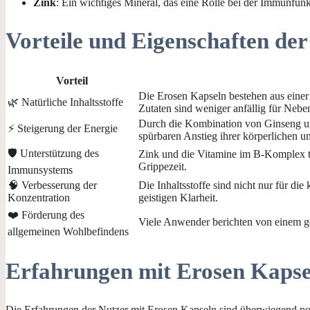
Zink
: Ein wichtiges Mineral, das eine Rolle bei der Immunfunk
Vorteile und Eigenschaften de
Vorteil
Die Erosen Kapseln bestehen aus einer 
🌿 Natürliche Inhaltsstoffe
Zutaten sind weniger anfällig für Neb
Durch die Kombination von Ginseng un
⚡ Steigerung der Energie
spürbaren Anstieg ihrer körperlichen un
🛡️ Unterstützung des
Zink und die Vitamine im B-Komplex tr
Grippezeit.
Immunsystems
🧠 Verbesserung der
Die Inhaltsstoffe sind nicht nur für di
Konzentration
geistigen Klarheit.
❤️ Förderung des
Viele Anwender berichten von einem ge
allgemeinen Wohlbefindens
Erfahrungen mit Erosen Kapse
Die Erfahrungen der Nutzer mit Erosen Kapseln sind überwiegend posi