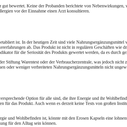
hr gut bewertet. Keine der Probanden berichtete von Nebenwirkungen, w
lergien vor der Einnahme einen Arzt konsultieren.
tabliert ist. In der heutigen Zeit sind viele Nahrungsergänzungsmittel v
utzererfahrungen ab. Das Produkt ist nicht in regulären Geschäften wie
Indikator für die Seriosität des Produkts gewertet werden, da es durch 
der Stiftung Warentest oder der Verbraucherzentrale, was jedoch nicht 
euen oder weniger verbreiteten Nahrungsergänzungsmitteln nicht ungewö
ersprechende Option für alle sind, die ihre Energie und ihr Wohlbefind
n für das Produkt. Auch wenn es derzeit keine Tests von großen Instituti
rgie und Wohlbefinden ist, könnte mit den Erosen Kapseln eine lohnens
ung für den Alltag sein können.