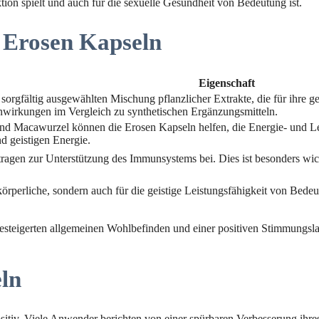
tion spielt und auch für die sexuelle Gesundheit von Bedeutung ist.
r Erosen Kapseln
Eigenschaft
sorgfältig ausgewählten Mischung pflanzlicher Extrakte, die für ihre g
enwirkungen im Vergleich zu synthetischen Ergänzungsmitteln.
d Macawurzel können die Erosen Kapseln helfen, die Energie- und Lei
d geistigen Energie.
agen zur Unterstützung des Immunsystems bei. Dies ist besonders wich
e körperliche, sondern auch für die geistige Leistungsfähigkeit von Bed
steigerten allgemeinen Wohlbefinden und einer positiven Stimmungslag
ln
tiv. Viele Anwender berichten von einer spürbaren Verbesserung ihres 