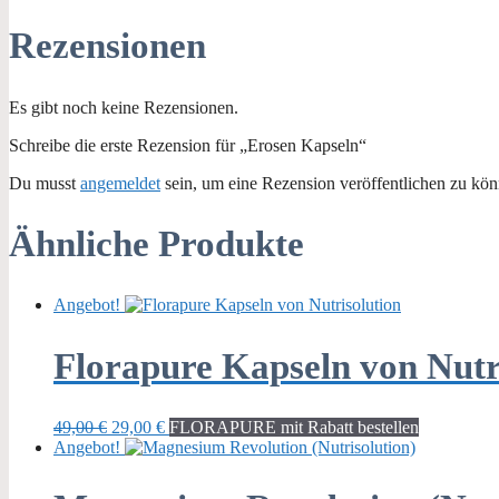
Rezensionen
Es gibt noch keine Rezensionen.
Schreibe die erste Rezension für „Erosen Kapseln“
Du musst
angemeldet
sein, um eine Rezension veröffentlichen zu kön
Ähnliche Produkte
Angebot!
Florapure Kapseln von Nutr
Ursprünglicher
Aktueller
49,00
€
29,00
€
FLORAPURE mit Rabatt bestellen
Preis
Preis
Angebot!
war:
ist:
49,00 €
29,00 €.