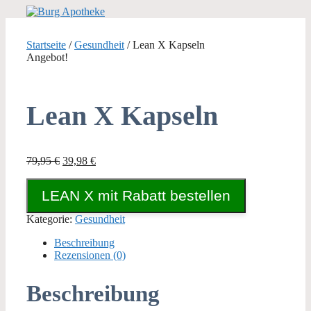
Zum
Inhalt
springen
Startseite
/
Gesundheit
/ Lean X Kapseln
Angebot!
Lean X Kapseln
Ursprünglicher
Aktueller
79,95
€
39,98
€
Preis
Preis
war:
ist:
LEAN X mit Rabatt bestellen
79,95 €
39,98 €.
Kategorie:
Gesundheit
Beschreibung
Rezensionen (0)
Beschreibung