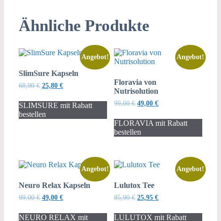
Ähnliche Produkte
Angebot!
Angebot!
SlimSure Kapseln
Floravia von
Ursprünglicher
Aktueller
68,90
€
25,80
€
Nutrisolution
Preis
Preis
war:
ist:
Ursprünglicher
Aktueller
99,00
€
49,00
€
SLIMSURE mit Rabatt
68,90 €
25,80 €.
Preis
Preis
bestellen
war:
ist:
FLORAVIA mit Rabatt
99,00 €
49,00 €.
bestellen
Angebot!
Angebot!
Neuro Relax Kapseln
Lulutox Tee
Ursprünglicher
Aktueller
Ursprünglicher
Aktueller
99,00
€
49,00
€
85,90
€
25,95
€
Preis
Preis
Preis
Preis
war:
ist:
war:
ist:
NEURO RELAX mit
LULUTOX mit Rabatt
99,00 €
49,00 €.
85,90 €
25,95 €.