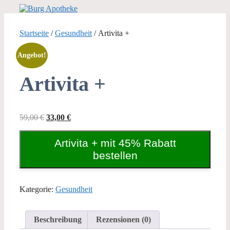
Zum
Inhalt
springen
Startseite
/
Gesundheit
/ Artivita +
Angebot!
Artivita +
Ursprünglicher
Aktueller
59,00
€
33,00
€
Preis
Preis
war:
ist:
Artivita + mit 45% Rabatt
59,00 €
33,00 €.
bestellen
Kategorie:
Gesundheit
Beschreibung
Rezensionen (0)