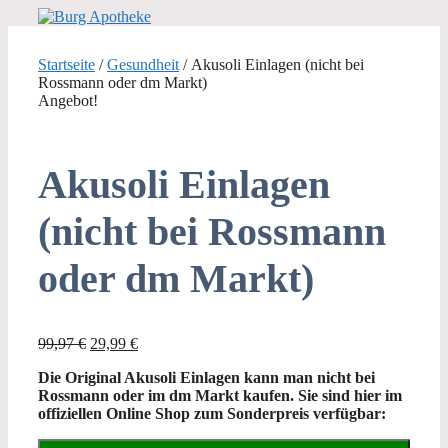
Zum
Inhalt
springen
Startseite
/
Gesundheit
/ Akusoli Einlagen (nicht bei
Rossmann oder dm Markt)
Angebot!
Akusoli Einlagen
(nicht bei Rossmann
oder dm Markt)
Ursprünglicher
Aktueller
99,97
€
29,99
€
Preis
Preis
Die Original Akusoli Einlagen kann man nicht bei
war:
ist:
Rossmann oder im dm Markt kaufen. Sie sind hier im
99,97 €
29,99 €.
offiziellen Online Shop zum Sonderpreis verfügbar: