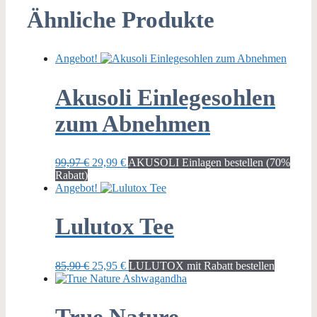
Ähnliche Produkte
Angebot!
Akusoli Einlegesohlen
zum Abnehmen
Ursprünglicher
Aktueller
99,97
€
29,99
€
AKUSOLI Einlagen bestellen (70%
Preis
Preis
Rabatt)
war:
ist:
Angebot!
99,97 €
29,99 €.
Lulutox Tee
Ursprünglicher
Aktueller
85,90
€
25,95
€
LULUTOX mit Rabatt bestellen
Preis
Preis
war:
ist:
85,90 €
25,95 €.