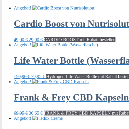
Angebot!
Cardio Boost von Nutrisolu
Ursprünglicher
Aktueller
49,00
€
29,00
€
CARDIO BOOST mit Rabatt bestellen
Preis
Preis
Angebot!
war:
ist:
49,00 €
29,00 €.
Life Water Bottle (Wasserfl
Ursprünglicher
Aktueller
159,90
€
79,95
€
Hydrogen Life Water Bottle mit Rabatt bestel
Preis
Preis
Angebot!
war:
ist:
159,90 €
79,95 €.
Frank & Frey CBD Kapseln
Ursprünglicher
Aktueller
69,95
€
36,65
€
FRANK & FREY CBD KAPSELN mit Rabatt 
Preis
Preis
Angebot!
war:
ist:
69,95 €
36,65 €.