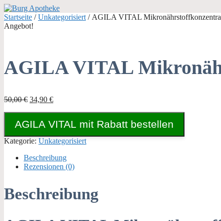
Zum
Inhalt
Startseite
/
Unkategorisiert
/ AGILA VITAL Mikronährstoffkonzentra
springen
Angebot!
AGILA VITAL Mikronähr
Ursprünglicher
Aktueller
50,00
€
34,90
€
Preis
Preis
war:
ist:
AGILA VITAL mit Rabatt bestellen
50,00 €
34,90 €.
Kategorie:
Unkategorisiert
Beschreibung
Rezensionen (0)
Beschreibung