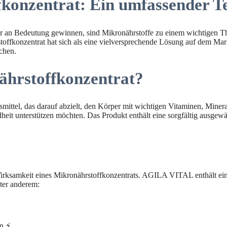
nzentrat: Ein umfassender Te
r an Bedeutung gewinnen, sind Mikronährstoffe zu einem wichtigen Th
konzentrat hat sich als eine vielversprechende Lösung auf dem Markt e
chen.
hrstoffkonzentrat?
tel, das darauf abzielt, den Körper mit wichtigen Vitaminen, Mineral
eit unterstützen möchten. Das Produkt enthält eine sorgfältig ausgew
irksamkeit eines Mikronährstoffkonzentrats. AGILA VITAL enthält eine
ter anderem:
on ⚡