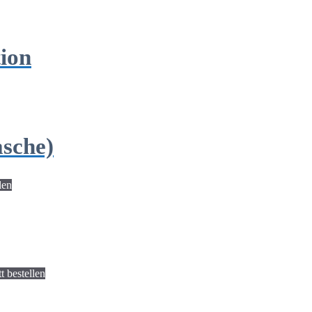
tion
asche)
len
bestellen