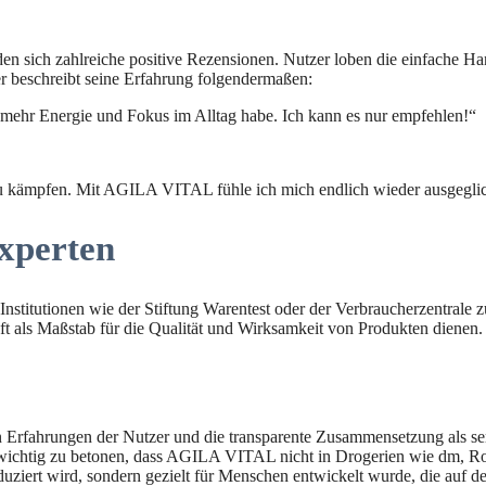
en sich zahlreiche positive Rezensionen. Nutzer loben die einfache H
zer beschreibt seine Erfahrung folgendermaßen:
mehr Energie und Fokus im Alltag habe. Ich kann es nur empfehlen!“
 zu kämpfen. Mit AGILA VITAL fühle ich mich endlich wieder ausgegli
xperten
n Institutionen wie der Stiftung Warentest oder der Verbraucherzentra
oft als Maßstab für die Qualität und Wirksamkeit von Produkten dienen.
rfahrungen der Nutzer und die transparente Zusammensetzung als seriö
t wichtig zu betonen, dass AGILA VITAL nicht in Drogerien wie dm, Ro
oduziert wird, sondern gezielt für Menschen entwickelt wurde, die auf d