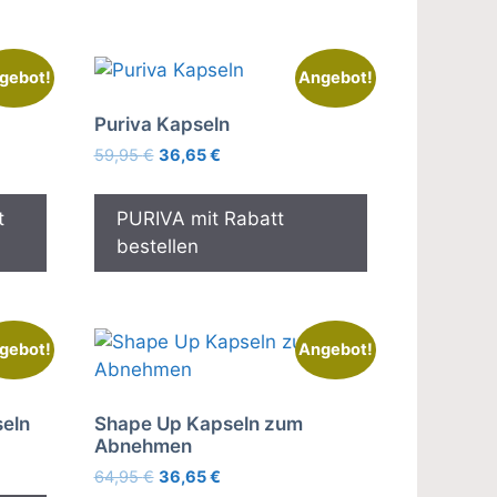
gebot!
Angebot!
Puriva Kapseln
Ursprünglicher
Aktueller
59,95
€
36,65
€
Preis
Preis
war:
ist:
t
PURIVA mit Rabatt
59,95 €
36,65 €.
bestellen
gebot!
Angebot!
seln
Shape Up Kapseln zum
Abnehmen
Ursprünglicher
Aktueller
64,95
€
36,65
€