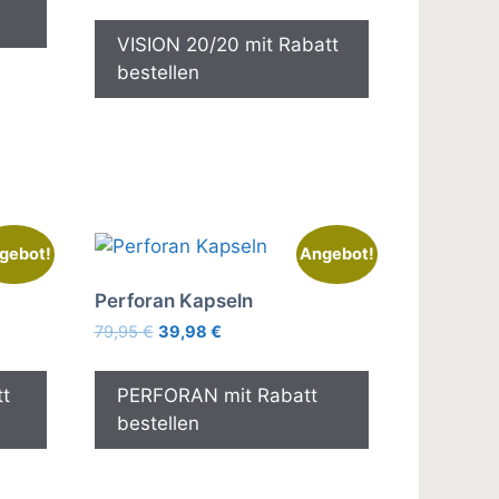
Preis
Preis
war:
ist:
VISION 20/20 mit Rabatt
49,00 €
33,00 €.
bestellen
gebot!
Angebot!
Perforan Kapseln
Ursprünglicher
Aktueller
79,95
€
39,98
€
Preis
Preis
war:
ist:
t
PERFORAN mit Rabatt
79,95 €
39,98 €.
bestellen