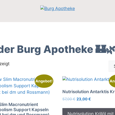
der Burg Apotheke 🏰
zeigt
Angebot!
An
Nutrisolution Antarktis Kri
Ursprünglicher
Aktueller
57,00
€
23,00
€
Preis
Preis
lim Macronutrient
olism Support Kapseln
war:
ist:
Nutrisolution Krillöl mit
t bei dm und Rossmann)
57,00 €
23,00 €.