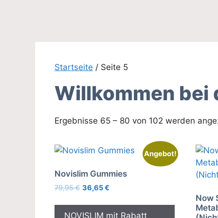
Zum
Inhalt
springen
Startseite
/ Seite 5
Willkommen bei 
Ergebnisse 65 – 80 von 102 werden ange
Angebot!
Novislim Gummies
Ursprünglicher
Aktueller
79,95
€
36,65
€
Preis
Preis
Now S
Metab
war:
ist:
NOVISLIM mit Rabatt
(Nich
79,95 €
36,65 €.