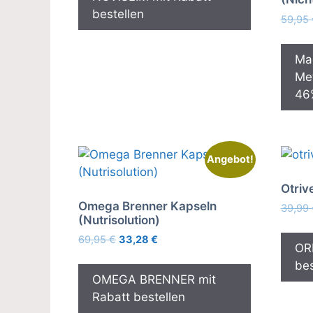
bestellen
59,95
Mac
Met
46%
Angebot!
Otriv
Omega Brenner Kapseln
39,99
(Nutrisolution)
Ursprünglicher
Aktueller
69,95
€
33,28
€
OR
Preis
Preis
bes
war:
ist:
OMEGA BRENNER mit
69,95 €
33,28 €.
Rabatt bestellen