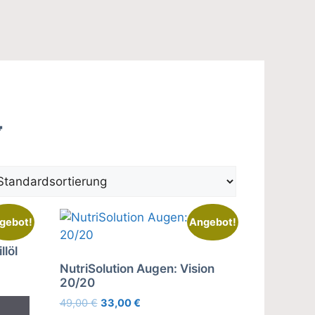

gebot!
Angebot!
llöl
NutriSolution Augen: Vision
20/20
Ursprünglicher
Aktueller
49,00
€
33,00
€