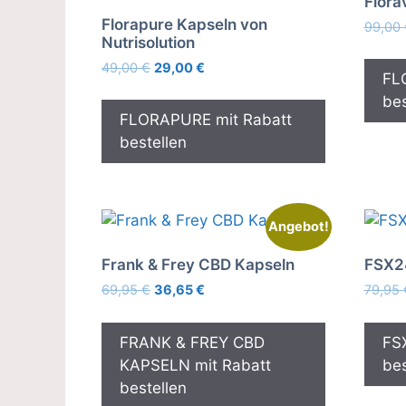
Flora
Florapure Kapseln von
99,00
Nutrisolution
Ursprünglicher
Aktueller
49,00
€
29,00
€
FL
Preis
Preis
bes
war:
ist:
FLORAPURE mit Rabatt
49,00 €
29,00 €.
bestellen
Angebot!
Frank & Frey CBD Kapseln
FSX2
Ursprünglicher
Aktueller
69,95
€
36,65
€
79,95
Preis
Preis
war:
ist:
FRANK & FREY CBD
FSX
69,95 €
36,65 €.
KAPSELN mit Rabatt
bes
bestellen