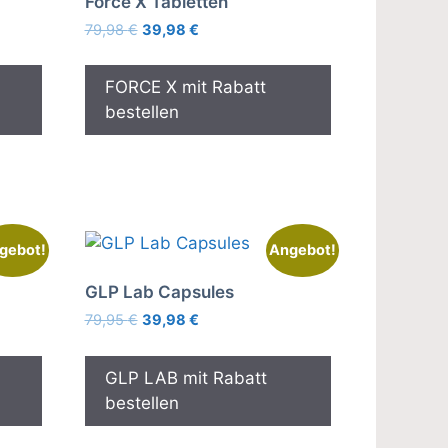
Force X Tabletten
Ursprünglicher
Aktueller
79,98
€
39,98
€
Preis
Preis
war:
ist:
FORCE X mit Rabatt
79,98 €
39,98 €.
bestellen
gebot!
Angebot!
GLP Lab Capsules
Ursprünglicher
Aktueller
79,95
€
39,98
€
Preis
Preis
war:
ist:
GLP LAB mit Rabatt
79,95 €
39,98 €.
bestellen