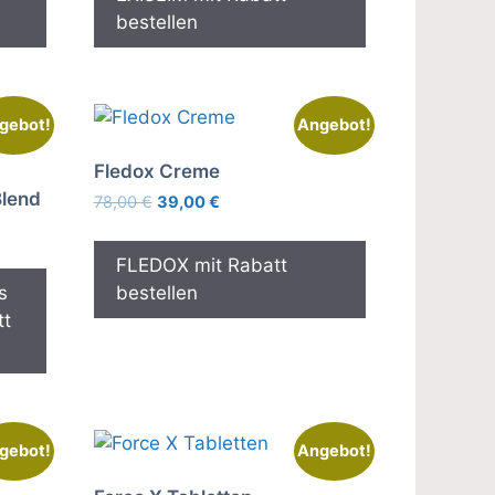
bestellen
gebot!
Angebot!
Fledox Creme
Blend
Ursprünglicher
Aktueller
78,00
€
39,00
€
Preis
Preis
war:
ist:
FLEDOX mit Rabatt
78,00 €
39,00 €.
s
bestellen
tt
gebot!
Angebot!