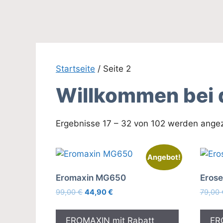
Zum
Inhalt
springen
Startseite
/ Seite 2
Willkommen bei 
Ergebnisse 17 – 32 von 102 werden angez
Angebot!
Eromaxin MG650
Erose
Ursprünglicher
Aktueller
99,00
€
44,90
€
79,00
Preis
Preis
war:
ist:
EROMAXIN mit Rabatt
ER
99,00 €
44,90 €.