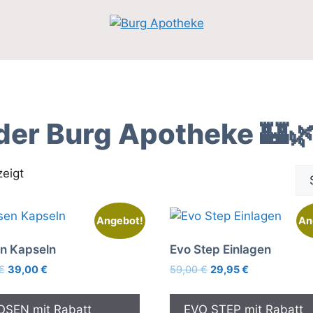
der Burg Apotheke 🏰
eigt
Angebot!
An
n Kapseln
Evo Step Einlagen
Ursprünglicher
Aktueller
Ursprünglicher
Aktueller
€
39,00
€
59,00
€
29,95
€
Preis
Preis
Preis
Preis
war:
ist:
war:
ist:
OSEN mit Rabatt
EVO STEP mit Rabatt
79,00 €
39,00 €.
59,00 €
29,95 €.