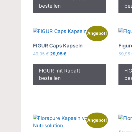
bestellen
bes
Angebot!
FIGUR Caps Kapseln
Figur
Ursprünglicher
Aktueller
49,95
€
29,95
€
59,95
Preis
Preis
war:
ist:
FIGUR mit Rabatt
FI
49,95 €
29,95 €.
bestellen
bes
Angebot!