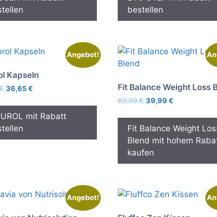
tellen
bestellen
Angebot!
An
ol Kapseln
Fit Balance Weight Loss 
Ursprünglicher
Aktueller
€
36,65
€
Preis
Preis
Ursprünglicher
Aktueller
69,99
€
39,99
€
war:
ist:
Preis
Preis
GUROL mit Rabatt
59,95 €
36,65 €.
war:
ist:
tellen
Fit Balance Weight Los
69,99 €
39,99 €.
Blend mit hohem Raba
kaufen
Angebot!
An