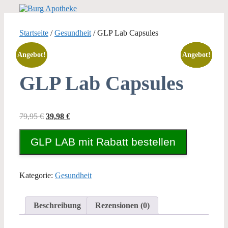
Zum
Inhalt
springen
Startseite
/
Gesundheit
/ GLP Lab Capsules
Angebot!
Angebot!
Angebot!
Angebot!
Angebot!
GLP Lab Capsules
Ursprünglicher
Aktueller
79,95
€
39,98
€
Preis
Preis
war:
ist:
GLP LAB mit Rabatt bestellen
79,95 €
39,98 €.
Kategorie:
Gesundheit
Beschreibung
Rezensionen (0)