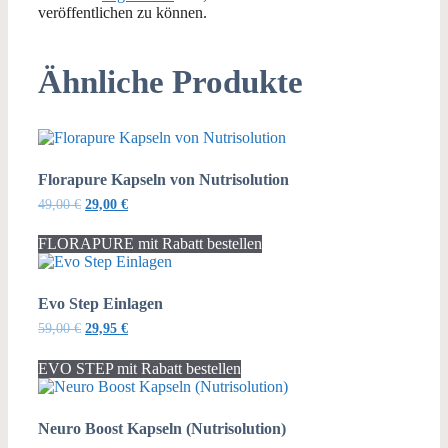
veröffentlichen zu können.
Ähnliche Produkte
Florapure Kapseln von Nutrisolution
Ursprünglicher
Aktueller
49,00
€
29,00
€
Preis
Preis
war:
ist:
FLORAPURE mit Rabatt bestellen
49,00 €
29,00 €.
Evo Step Einlagen
Ursprünglicher
Aktueller
59,00
€
29,95
€
Preis
Preis
war:
ist:
EVO STEP mit Rabatt bestellen
59,00 €
29,95 €.
Neuro Boost Kapseln (Nutrisolution)