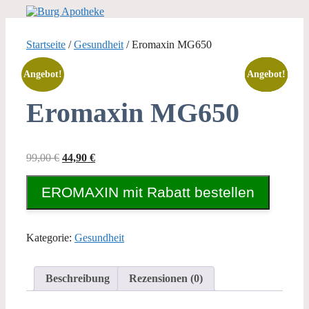
Zum
Inhalt
springen
Startseite
/
Gesundheit
/ Eromaxin MG650
Angebot!
Angebot!
Angebot!
Angebot!
Angebot!
Eromaxin MG650
Ursprünglicher
Aktueller
99,00
€
44,90
€
Preis
Preis
war:
ist:
EROMAXIN mit Rabatt bestellen
99,00 €
44,90 €.
Kategorie:
Gesundheit
Beschreibung
Rezensionen (0)