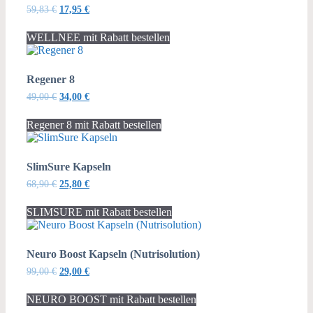
Ursprünglicher
Aktueller
59,83
€
17,95
€
Preis
Preis
war:
ist:
WELLNEE mit Rabatt bestellen
59,83 €
17,95 €.
Regener 8
Ursprünglicher
Aktueller
49,00
€
34,00
€
Preis
Preis
war:
ist:
Regener 8 mit Rabatt bestellen
49,00 €
34,00 €.
SlimSure Kapseln
Ursprünglicher
Aktueller
68,90
€
25,80
€
Preis
Preis
war:
ist:
SLIMSURE mit Rabatt bestellen
68,90 €
25,80 €.
Neuro Boost Kapseln (Nutrisolution)
Ursprünglicher
Aktueller
99,00
€
29,00
€
Preis
Preis
war:
ist:
NEURO BOOST mit Rabatt bestellen
99,00 €
29,00 €.