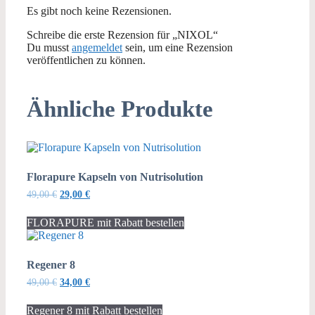
Es gibt noch keine Rezensionen.
Schreibe die erste Rezension für „NIXOL“
Du musst
angemeldet
sein, um eine Rezension
veröffentlichen zu können.
Ähnliche Produkte
Florapure Kapseln von Nutrisolution
Ursprünglicher
Aktueller
49,00
€
29,00
€
Preis
Preis
war:
ist:
FLORAPURE mit Rabatt bestellen
49,00 €
29,00 €.
Regener 8
Ursprünglicher
Aktueller
49,00
€
34,00
€
Preis
Preis
war:
ist:
Regener 8 mit Rabatt bestellen