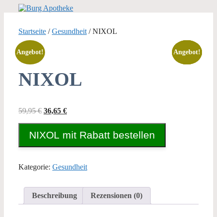
Zum
Inhalt
springen
Startseite
/
Gesundheit
/ NIXOL
Angebot!
Angebot!
Angebot!
Angebot!
Angebot!
NIXOL
Ursprünglicher
Aktueller
59,95
€
36,65
€
Preis
Preis
war:
ist:
NIXOL mit Rabatt bestellen
59,95 €
36,65 €.
Kategorie:
Gesundheit
Beschreibung
Rezensionen (0)