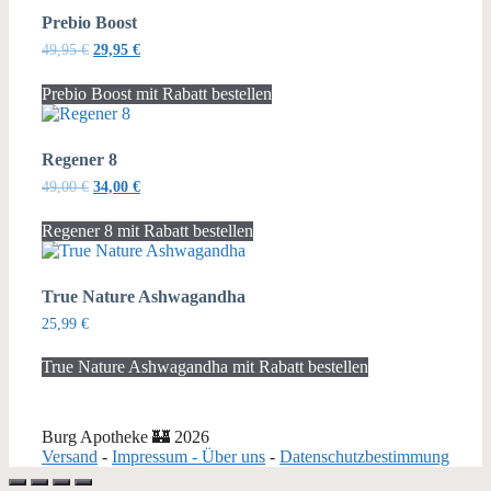
Prebio Boost
Ursprünglicher
Aktueller
49,95
€
29,95
€
Preis
Preis
war:
ist:
Prebio Boost mit Rabatt bestellen
49,95 €
29,95 €.
Regener 8
Ursprünglicher
Aktueller
49,00
€
34,00
€
Preis
Preis
war:
ist:
Regener 8 mit Rabatt bestellen
49,00 €
34,00 €.
True Nature Ashwagandha
25,99
€
True Nature Ashwagandha mit Rabatt bestellen
Burg Apotheke 🏰 2026
Versand
-
Impressum - Über uns
-
Datenschutzbestimmung