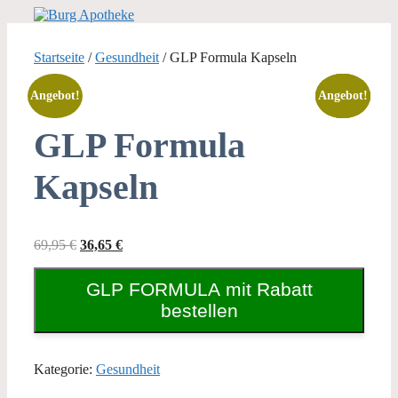
Zum
Inhalt
springen
Startseite
/
Gesundheit
/ GLP Formula Kapseln
Angebot!
Angebot!
Angebot!
Angebot!
GLP Formula
Kapseln
Ursprünglicher
Aktueller
69,95
€
36,65
€
Preis
Preis
war:
ist:
GLP FORMULA mit Rabatt
69,95 €
36,65 €.
bestellen
Kategorie:
Gesundheit