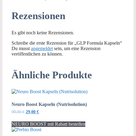
Rezensionen
Es gibt noch keine Rezensionen.
Schreibe die erste Rezension für „GLP Formula Kapseln“
Du musst
angemeldet
sein, um eine Rezension
veröffentlichen zu können.
Ähnliche Produkte
Neuro Boost Kapseln (Nutrisolution)
Ursprünglicher
Aktueller
99,00
€
29,00
€
Preis
Preis
war:
ist:
NEURO BOOST mit Rabatt bestellen
99,00 €
29,00 €.