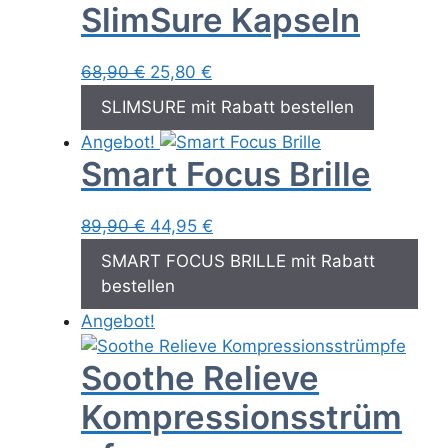
SlimSure Kapseln
Ursprünglicher
Aktueller
68,90
€
25,80
€
Preis
Preis
SLIMSURE mit Rabatt bestellen
war:
ist:
Angebot!
68,90 €
25,80 €.
Smart Focus Brille
Ursprünglicher
Aktueller
89,90
€
44,95
€
Preis
Preis
SMART FOCUS BRILLE mit Rabatt
war:
ist:
bestellen
89,90 €
44,95 €.
Angebot!
Soothe Relieve
Kompressionsstrüm