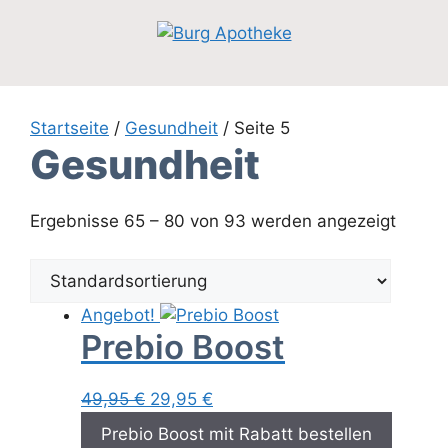
Zum
Inhalt
springen
Startseite
/
Gesundheit
/ Seite 5
Gesundheit
Ergebnisse 65 – 80 von 93 werden angezeigt
Angebot!
Prebio Boost
Ursprünglicher
Aktueller
49,95
€
29,95
€
Preis
Preis
Prebio Boost mit Rabatt bestellen