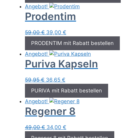
war:
ist:
Angebot!
49,95 €
29,95 €.
Prodentim
Ursprünglicher
Aktueller
59,00
€
39,00
€
Preis
Preis
PRODENTIM mit Rabatt bestellen
war:
ist:
Angebot!
59,00 €
39,00 €.
Puriva Kapseln
Ursprünglicher
Aktueller
59,95
€
36,65
€
Preis
Preis
PURIVA mit Rabatt bestellen
war:
ist:
Angebot!
59,95 €
36,65 €.
Regener 8
Ursprünglicher
Aktueller
49,00
€
34,00
€
Preis
Preis