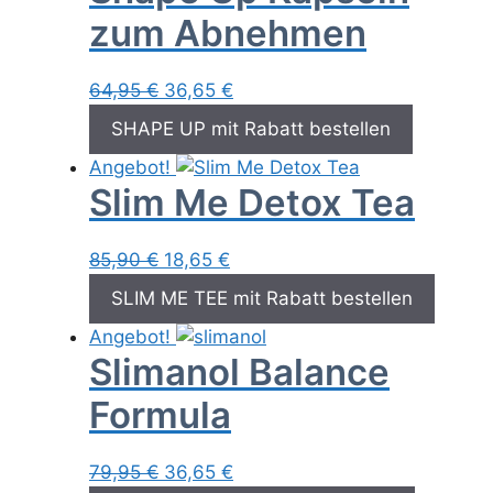
zum Abnehmen
Ursprünglicher
Aktueller
64,95
€
36,65
€
Preis
Preis
SHAPE UP mit Rabatt bestellen
war:
ist:
Angebot!
64,95 €
36,65 €.
Slim Me Detox Tea
Ursprünglicher
Aktueller
85,90
€
18,65
€
Preis
Preis
SLIM ME TEE mit Rabatt bestellen
war:
ist:
Angebot!
85,90 €
18,65 €.
Slimanol Balance
Formula
Ursprünglicher
Aktueller
79,95
€
36,65
€