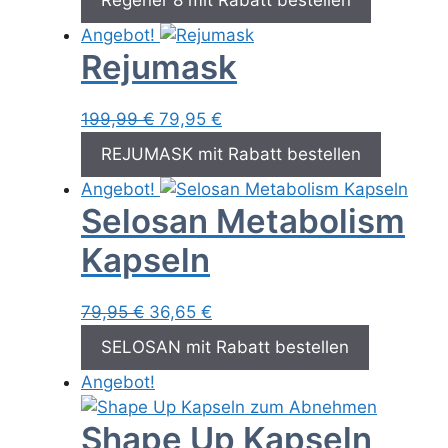
Regener 8 mit Rabatt bestellen
war:
ist:
Angebot!
49,00 €
34,00 €.
Rejumask
Ursprünglicher
Aktueller
199,99
€
79,95
€
Preis
Preis
REJUMASK mit Rabatt bestellen
war:
ist:
Angebot!
199,99 €
79,95 €.
Selosan Metabolism
Kapseln
Ursprünglicher
Aktueller
79,95
€
36,65
€
Preis
Preis
SELOSAN mit Rabatt bestellen
war:
ist:
Angebot!
79,95 €
36,65 €.
Shape Up Kapseln