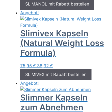
Preis
Preis
SLIMANOL mit Rabatt bestellen
war:
ist:
Angebot!
79,95 €
36,65 €.
Slimivex Kapseln
(Natural Weight Loss
Formula)
Ursprünglicher
Aktueller
75,95
€
38,32
€
Preis
Preis
SLIMIVEX mit Rabatt bestellen
war:
ist:
Angebot!
75,95 €
38,32 €.
Slimmer Kapseln
zum Abnehmen