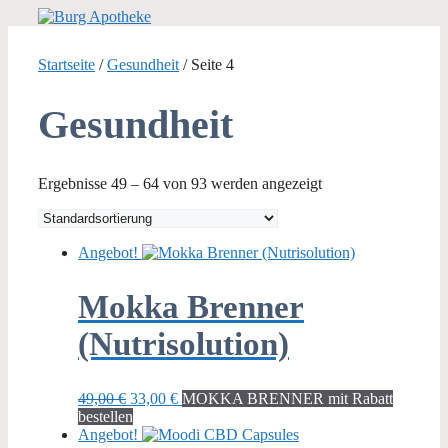
Zum
Inhalt
springen
Startseite
/
Gesundheit
/ Seite 4
Gesundheit
Ergebnisse 49 – 64 von 93 werden angezeigt
Angebot!
Mokka Brenner
(Nutrisolution)
Ursprünglicher
Aktueller
49,00
€
33,00
€
MOKKA BRENNER mit Rabatt
Preis
Preis
bestellen
war:
ist:
Angebot!