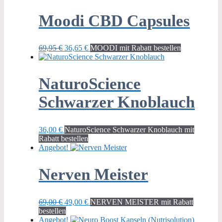
49,00 €
33,00 €.
Moodi CBD Capsules
Ursprünglicher
Aktueller
69,95
€
36,65
€
MOODI mit Rabatt bestellen
Preis
Preis
war:
ist:
69,95 €
36,65 €.
NaturoScience
Schwarzer Knoblauch
36,00
€
NaturoScience Schwarzer Knoblauch mit
Rabatt bestellen
Angebot!
Nerven Meister
Ursprünglicher
Aktueller
69,00
€
49,00
€
NERVEN MEISTER mit Rabatt
Preis
Preis
bestellen
war:
ist:
Angebot!