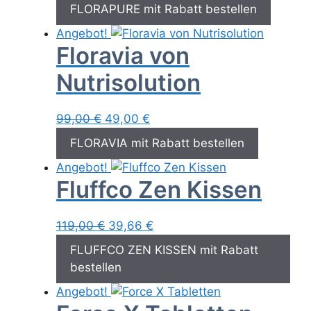
Preis
Preis
FLORAPURE mit Rabatt bestellen
war:
ist:
Angebot!
49,00 €
29,00 €.
Floravia von
Nutrisolution
Ursprünglicher
Aktueller
99,00
€
49,00
€
Preis
Preis
FLORAVIA mit Rabatt bestellen
war:
ist:
Angebot!
99,00 €
49,00 €.
Fluffco Zen Kissen
Ursprünglicher
Aktueller
119,00
€
39,66
€
Preis
Preis
FLUFFCO ZEN KISSEN mit Rabatt
war:
ist:
bestellen
119,00 €
39,66 €.
Angebot!