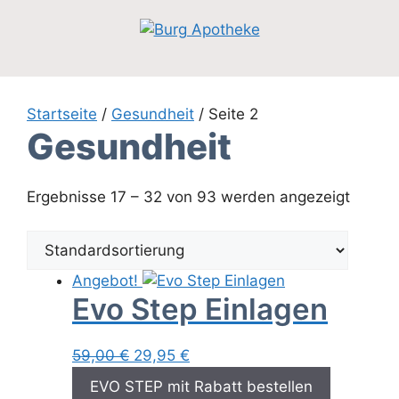
Zum
Inhalt
springen
Startseite
/
Gesundheit
/ Seite 2
Gesundheit
Ergebnisse 17 – 32 von 93 werden angezeigt
Angebot!
Evo Step Einlagen
Ursprünglicher
Aktueller
59,00
€
29,95
€
Preis
Preis
EVO STEP mit Rabatt bestellen