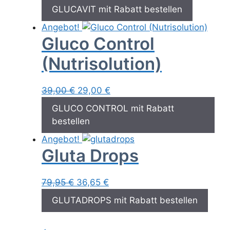
Preis
Preis
GLUCAVIT mit Rabatt bestellen
war:
ist:
Angebot!
79,95 €
36,65 €.
Gluco Control
(Nutrisolution)
Ursprünglicher
Aktueller
39,00
€
29,00
€
Preis
Preis
GLUCO CONTROL mit Rabatt
war:
ist:
bestellen
39,00 €
29,00 €.
Angebot!
Gluta Drops
Ursprünglicher
Aktueller
79,95
€
36,65
€
Preis
Preis
GLUTADROPS mit Rabatt bestellen
war:
ist:
79,95 €
36,65 €.