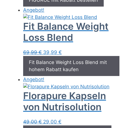
FIGUROL mit Rabatt bestellen
war:
ist:
Angebot!
59,95 €
36,65 €.
Fit Balance Weight
Loss Blend
Ursprünglicher
Aktueller
69,99
€
39,99
€
Preis
Preis
Fit Balance Weight Loss Blend mit
war:
ist:
hohem Rabatt kaufen
69,99 €
39,99 €.
Angebot!
Florapure Kapseln
von Nutrisolution
Ursprünglicher
Aktueller
49,00
€
29,00
€