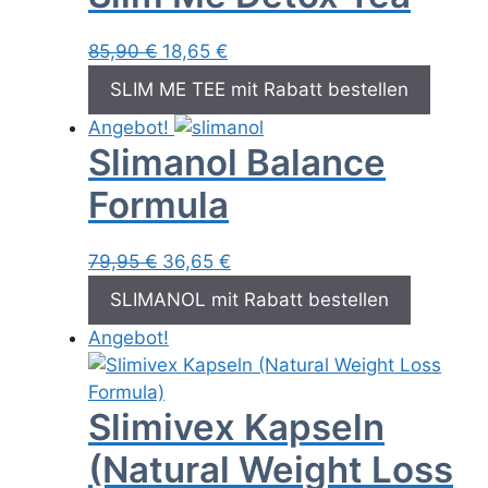
Ursprünglicher
Aktueller
85,90
€
18,65
€
Preis
Preis
SLIM ME TEE mit Rabatt bestellen
war:
ist:
Angebot!
85,90 €
18,65 €.
Slimanol Balance
Formula
Ursprünglicher
Aktueller
79,95
€
36,65
€
Preis
Preis
SLIMANOL mit Rabatt bestellen
war:
ist:
Angebot!
79,95 €
36,65 €.
Slimivex Kapseln
(Natural Weight Loss