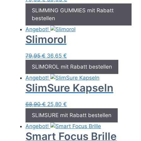
Preis
Preis
SLIMMING GUMMIES mit Rabatt
war:
ist:
bestellen
79,95 €
39,95 €.
Angebot!
Slimorol
Ursprünglicher
Aktueller
79,95
€
36,65
€
Preis
Preis
SLIMOROL mit Rabatt bestellen
war:
ist:
Angebot!
79,95 €
36,65 €.
SlimSure Kapseln
Ursprünglicher
Aktueller
68,90
€
25,80
€
Preis
Preis
SLIMSURE mit Rabatt bestellen
war:
ist:
Angebot!
68,90 €
25,80 €.
Smart Focus Brille