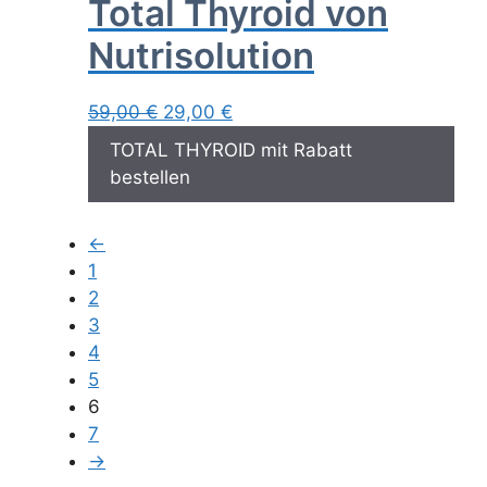
Total Thyroid von
Nutrisolution
Ursprünglicher
Aktueller
59,00
€
29,00
€
Preis
Preis
TOTAL THYROID mit Rabatt
war:
ist:
bestellen
59,00 €
29,00 €.
←
1
2
3
4
5
6
7
→