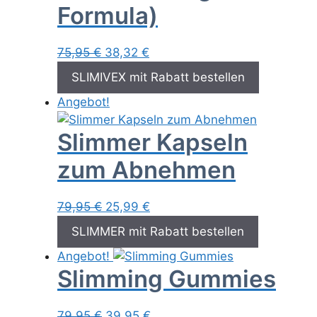
Formula)
Ursprünglicher
Aktueller
75,95
€
38,32
€
Preis
Preis
SLIMIVEX mit Rabatt bestellen
war:
ist:
Angebot!
75,95 €
38,32 €.
Slimmer Kapseln
zum Abnehmen
Ursprünglicher
Aktueller
79,95
€
25,99
€
Preis
Preis
SLIMMER mit Rabatt bestellen
war:
ist:
Angebot!
79,95 €
25,99 €.
Slimming Gummies
Ursprünglicher
Aktueller
79,95
€
39,95
€