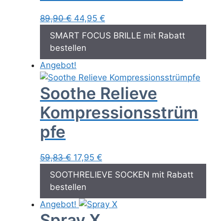
Ursprünglicher
Aktueller
89,90
€
44,95
€
Preis
Preis
SMART FOCUS BRILLE mit Rabatt
war:
ist:
bestellen
89,90 €
44,95 €.
Angebot!
Soothe Relieve
Kompressionsstrüm
pfe
Ursprünglicher
Aktueller
59,83
€
17,95
€
Preis
Preis
SOOTHRELIEVE SOCKEN mit Rabatt
war:
ist:
bestellen
59,83 €
17,95 €.
Angebot!
Spray X