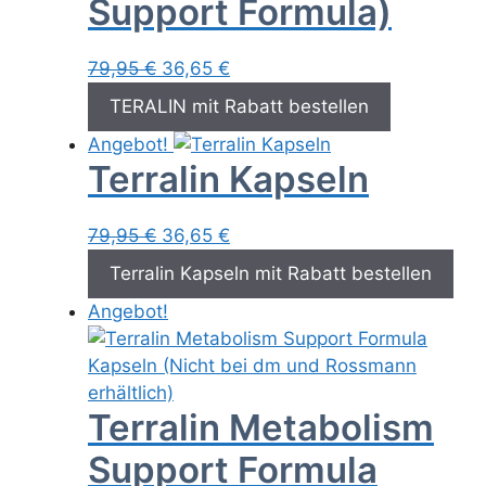
Support Formula)
Ursprünglicher
Aktueller
79,95
€
36,65
€
Preis
Preis
TERALIN mit Rabatt bestellen
war:
ist:
Angebot!
79,95 €
36,65 €.
Terralin Kapseln
Ursprünglicher
Aktueller
79,95
€
36,65
€
Preis
Preis
Terralin Kapseln mit Rabatt bestellen
war:
ist:
Angebot!
79,95 €
36,65 €.
Terralin Metabolism
Support Formula