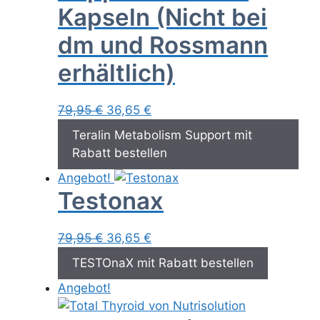
Kapseln (Nicht bei
dm und Rossmann
erhältlich)
Ursprünglicher
Aktueller
79,95
€
36,65
€
Preis
Preis
Teralin Metabolism Support mit
war:
ist:
Rabatt bestellen
79,95 €
36,65 €.
Angebot!
Testonax
Ursprünglicher
Aktueller
79,95
€
36,65
€
Preis
Preis
TESTOnaX mit Rabatt bestellen
war:
ist:
Angebot!
79,95 €
36,65 €.